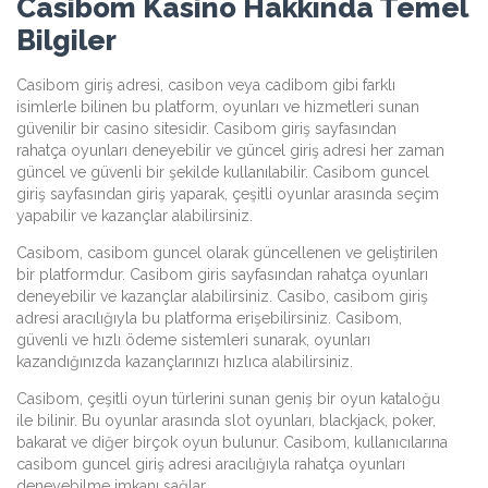
Casibom Kasino Hakkında Temel
Bilgiler
Casibom giriş adresi, casibon veya cadibom gibi farklı
isimlerle bilinen bu platform, oyunları ve hizmetleri sunan
güvenilir bir casino sitesidir. Casibom giriş sayfasından
rahatça oyunları deneyebilir ve güncel giriş adresi her zaman
güncel ve güvenli bir şekilde kullanılabilir. Casibom guncel
giriş sayfasından giriş yaparak, çeşitli oyunlar arasında seçim
yapabilir ve kazançlar alabilirsiniz.
Casibom, casibom guncel olarak güncellenen ve geliştirilen
bir platformdur. Casibom giris sayfasından rahatça oyunları
deneyebilir ve kazançlar alabilirsiniz. Casibo, casibom giriş
adresi aracılığıyla bu platforma erişebilirsiniz. Casibom,
güvenli ve hızlı ödeme sistemleri sunarak, oyunları
kazandığınızda kazançlarınızı hızlıca alabilirsiniz.
Casibom, çeşitli oyun türlerini sunan geniş bir oyun kataloğu
ile bilinir. Bu oyunlar arasında slot oyunları, blackjack, poker,
bakarat ve diğer birçok oyun bulunur. Casibom, kullanıcılarına
casibom guncel giriş adresi aracılığıyla rahatça oyunları
deneyebilme imkanı sağlar.