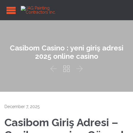
Casibom Casino : yeni giriş adresi
2025 online casino



December 7, 2025
Casibom Giriş Adresi –