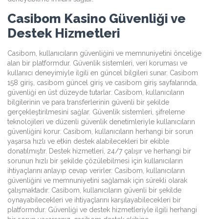
Casibom Kasino Güvenliği ve
Destek Hizmetleri
Casibom, kullanıcıların güvenliğini ve memnuniyetini önceliğe
alan bir platformdur. Güvenlik sistemleri, veri koruması ve
kullanıcı deneyimiyle ilgili en güncel bilgileri sunar. Casibom
158 giriş, casibom güncel giriş ve casibom giriş sayfalarında,
güvenliği en üst düzeyde tutarlar. Casibom, kullanıcıların
bilgilerinin ve para transferlerinin güvenli bir şekilde
gerçekleştirilmesini sağlar. Güvenlik sistemleri, şifreleme
teknolojileri ve düzenli güvenlik denetimleriyle kullanıcıların
güvenliğini korur. Casibom, kullanıcıların herhangi bir sorun
yaşarsa hızlı ve etkin destek alabilecekleri bir ekible
donatılmıştır. Destek hizmetleri, 24/7 çalışır ve herhangi bir
sorunun hızlı bir şekilde çözülebilmesi için kullanıcıların
ihtiyaçlarını anlayıp cevap verirler. Casibom, kullanıcıların
güvenliğini ve memnuniyetini sağlamak için sürekli olarak
çalışmaktadır. Casibom, kullanıcıların güvenli bir şekilde
oynayabilecekleri ve ihtiyaçlarını karşılayabilecekleri bir
platformdur. Güvenliği ve destek hizmetleriyle ilgili herhangi