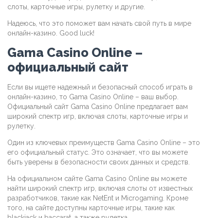
слоты, карточные игры, рулетку и другие.
Надеюсь, что это поможет вам начать свой путь в мире
онлайн-казино. Good luck!
Gama Casino Online –
официальный сайт
Если вы ищете надежный и безопасный способ играть в
онлайн-казино, то Gama Casino Online – ваш выбор.
Официальный сайт Gama Casino Online предлагает вам
широкий спектр игр, включая слоты, карточные игры и
рулетку.
Один из ключевых преимуществ Gama Casino Online – это
его официальный статус. Это означает, что вы можете
быть уверены в безопасности своих данных и средств.
На официальном сайте Gama Casino Online вы можете
найти широкий спектр игр, включая слоты от известных
разработчиков, такие как NetEnt и Microgaming. Кроме
того, на сайте доступны карточные игры, такие как
blackjack и baccarat, а также рулетка.