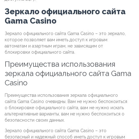
Зеркало официального сайта
Gama Casino
Зеркало официального сайта Gama Casino – это зеркало,
которое позволяет вам иметь доступ к игровым
автоматам и азартным играм, не зависящим от
блокировки официального сайта.
Преимущества использования
зеркала официального сайта Gama
Casino
Преимущества использования зеркала официального
сайта Gama Casino очевидны. Вам не нужно беспокоиться
о блокировке официального сайта, вам не нужно искать
альтернативные варианты, вам не нужно беспокоиться о
безопасности своих данных.
Зеркало официального сайта Gama Casino – это
безопасный и надежный способ иметь доступ к игровым