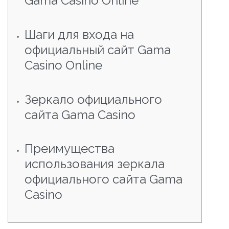
Gama Casino Online
Шаги для входа на
официальный сайт Gama
Casino Online
Зеркало официального
сайта Gama Casino
Преимущества
использования зеркала
официального сайта Gama
Casino