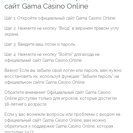
сайт Gama Casino Online
Шаг 1: Откройте официальный сайт Gama Casino Online.
Шаг 2: Нажмите на кнопку “Вход” в верхнем правом углу
экрана.
Шаг 3: Введите ваш логин и пароль.
Шаг 4: Нажмите на кнопку “Войти” для входа на
официальный сайт Gama Casino Online.
Важно! Если вы забыли свой логин или пароль, вам нужно
восстановить их, используя функцию “Забыли пароль” на
официальном сайте Gama Casino Online.
Обратите внимание! Официальный сайт Gama Casino
Online доступен только для игроков, которые достигли
18-летнего возраста.
Если у вас возникли вопросы или проблемы с входом на
официальный сайт Gama Casino Online, вам можно
обратиться к поддержке Gama Casino Online, которая
доступна 24/7.