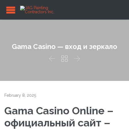
Gama Casino — вход и зеркало



February 8, 2025
Gama Casino Online –
официальный сайт –