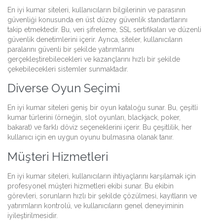
En iyi kumar siteleri, kullanıcıların bilgilerinin ve parasının
güvenliği konusunda en üst düzey güvenlik standartlarını
takip etmektedir. Bu, veri şifreleme, SSL sertifikaları ve düzenli
güvenlik denetimlerini içerir. Ayrıca, siteler, kullanıcıların
paralarını güvenli bir şekilde yatırımlarını
gerçekleştirebilecekleri ve kazançlarını hızlı bir şekilde
çekebilecekleri sistemler sunmaktadır.
Diverse Oyun Seçimi
En iyi kumar siteleri geniş bir oyun kataloğu sunar. Bu, çeşitli
kumar türlerini (örneğin, slot oyunları, blackjack, poker,
bakarat) ve farklı döviz seçeneklerini içerir. Bu çeşitlilik, her
kullanıcı için en uygun oyunu bulmasına olanak tanır.
Müşteri Hizmetleri
En iyi kumar siteleri, kullanıcıların ihtiyaçlarını karşılamak için
profesyonel müşteri hizmetleri ekibi sunar. Bu ekibin
görevleri, sorunların hızlı bir şekilde çözülmesi, kayıtların ve
yatırımların kontrolü, ve kullanıcıların genel deneyiminin
iyileştirilmesidir.