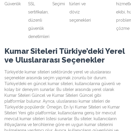
Güvenlik
SSL
Seçimi
türleri ve
hizmetl
sertifikaları,
döviz
ekibi, hı
düzenli
seçenekleri
proble
güvenlik
çözme
denetimleri
Kumar Siteleri Türkiye’deki Yerel
ve Uluslararası Seçenekler
Türkiye’de kumar siteleri sektöründe yerel ve uluslararası
seçenekler arasında seçim yapmak zorunlu bir durum.
Türkiye’deki en güncel kumar siteleri, kullanıcılarına güvenli ve
kolay bir deneyim sunarlar. Bu siteler arasında yerel olarak
Kumar Siteleri Güncel ve Kumar Siteleri Güncel gibi
platformlar bulunur. Ayrıca, uluslararası kumar siteleri de
Türkiye’de popülerdir. Örneğin, En İyi Kumar Siteleri ve Kumar
Siteleri Yeni gibi platformlar, kullanıcılarına geniş bir mevcut
mevcut kumar siteleri listesi sunarlar. Bu siteler, kullanıcıların
ihtiyaçlarına ve tercihlerine göre en uygun kumar sitelerini
bulmalarına yardımcı olur. Ayrıca, kullanıcıların güvenliğini ve