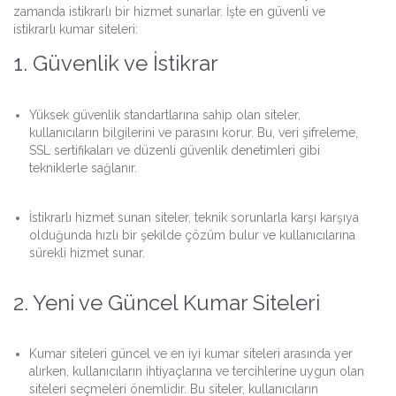
zamanda istikrarlı bir hizmet sunarlar. İşte en güvenli ve
istikrarlı kumar siteleri:
1. Güvenlik ve İstikrar
Yüksek güvenlik standartlarına sahip olan siteler,
kullanıcıların bilgilerini ve parasını korur. Bu, veri şifreleme,
SSL sertifikaları ve düzenli güvenlik denetimleri gibi
tekniklerle sağlanır.
İstikrarlı hizmet sunan siteler, teknik sorunlarla karşı karşıya
olduğunda hızlı bir şekilde çözüm bulur ve kullanıcılarına
sürekli hizmet sunar.
2. Yeni ve Güncel Kumar Siteleri
Kumar siteleri güncel ve en iyi kumar siteleri arasında yer
alırken, kullanıcıların ihtiyaçlarına ve tercihlerine uygun olan
siteleri seçmeleri önemlidir. Bu siteler, kullanıcıların