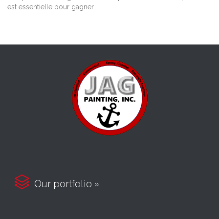
est essentielle pour gagner…

Our portfolio »