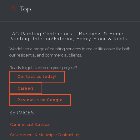

Top
JAG Painting Contractors – Business & Home
Painting, Interior/Exterior, Epoxy Floor & Roofs
We deliver a range of painting services to make life easier for both
our residential and commercial clients.
Ready to get started on your project?
Contact us today!
Careers
Review us on Google
SERVICES
Commercial Services
Government & Municiple Contracting