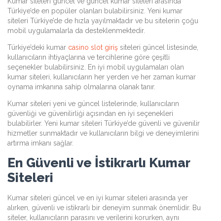
Kumar siteleri güncel ve güncel kumar siteleri arasında
Türkiye’de en popüler olanları bulabilirsiniz. Yeni kumar
siteleri Türkiye’de de hızla yayılmaktadır ve bu sitelerin çoğu
mobil uygulamalarla da desteklenmektedir.
Türkiye’deki kumar
casino slot giriş
siteleri güncel listesinde,
kullanıcıların ihtiyaçlarına ve tercihlerine göre çeşitli
seçenekler bulabilirsiniz. En iyi mobil uygulamaları olan
kumar siteleri, kullanıcıların her yerden ve her zaman kumar
oynama imkanına sahip olmalarına olanak tanır.
Kumar siteleri yeni ve güncel listelerinde, kullanıcıların
güvenliği ve güvenilirliği açısından en iyi seçenekleri
bulabilirler. Yeni kumar siteleri Türkiye’de güvenli ve güvenilir
hizmetler sunmaktadır ve kullanıcıların bilgi ve deneyimlerini
artırma imkanı sağlar.
En Güvenli ve İstikrarlı Kumar
Siteleri
Kumar siteleri güncel ve en iyi kumar siteleri arasında yer
alırken, güvenli ve istikrarlı bir deneyim sunmak önemlidir. Bu
siteler, kullanıcıların parasını ve verilerini korurken, aynı