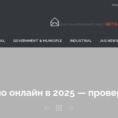
Mon 

GET A
WANT AN APPROXIMATE PRICE?
Skip
IAL
GOVERNMENT & MUNICIPLE
INDUSTRIAL
JAG NEWS
to
content
о онлайн в 2025 — пров


