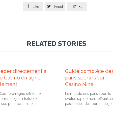



Like
Tweet
+1
RELATED STORIES

Comments
0
RY 27, 2026
JANUARY 27, 2026
éder directement à
Guide complète de
e Casino en ligne
paris sportifs sur
ilement
Casino Nine
Casino en ligne offre une
Le monde des paris sportifs
forme de jeu intuitive et
évolue rapidement, offrant au
isée pour les amateurs…
passionnés de sport et de je