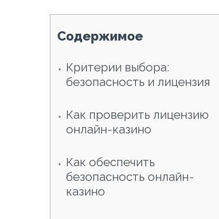
Содержимое
Критерии выбора:
безопасность и лицензия
Как проверить лицензию
онлайн-казино
Как обеспечить
безопасность онлайн-
казино