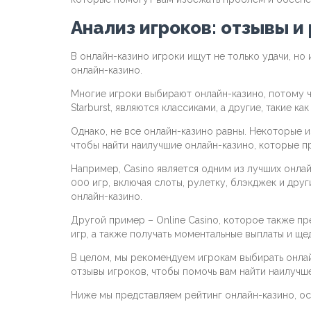
Анализ игроков: отзывы и
В онлайн-казино игроки ищут не только удачи, н
онлайн-казино.
Многие игроки выбирают онлайн-казино, потому чт
Starburst, являются классиками, а другие, такие к
Однако, не все онлайн-казино равны. Некоторые 
чтобы найти наилучшие онлайн-казино, которые п
Например, Casino является одним из лучших онла
000 игр, включая слоты, рулетку, блэкджек и дру
онлайн-казино.
Другой пример – Online Casino, которое также пр
игр, а также получать моментальные выплаты и ще
В целом, мы рекомендуем игрокам выбирать онла
отзывы игроков, чтобы помочь вам найти наилучше
Ниже мы представляем рейтинг онлайн-казино, ос