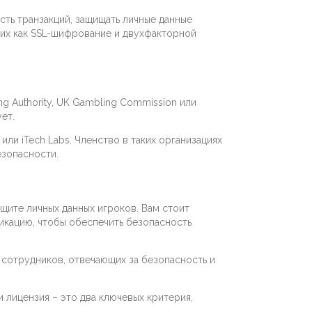
ть транзакций, защищать личные данные
аких как SSL-шифрование и двухфакторной
g Authority, UK Gambling Commission или
ет.
или iTech Labs. Членство в таких организациях
езопасности.
щите личных данных игроков. Вам стоит
фикацию, чтобы обеспечить безопасность
 сотрудников, отвечающих за безопасность и
 лицензия – это два ключевых критерия,