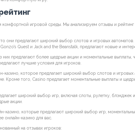
 рейтинг
о и комфортной игровой среды. Мы анализируем отзывы и рейтинг
о они предлагают широкий выбор слотов и игровых автоматов. Не
ак Gonzo’s Quest и Jack and the Beanstalk, предлагают новые и инт
из них предлагают более щедрые акции и моментальные выплаты, 
редлагают лучшие условия для игроков.
йн-казино, которое предлагает широкий выбор слотов и игровых 
гие. Кроме того, Casino предлагает моментальные выплаты и щедр
едлагает широкий выбор игр, включая слоты, рулетку, блэкджек и
дрые акции.
йн-казино, которые предлагают широкий выбор игр, моментальны
е онлайн-казино для вас.
нованный на отзывах игроков: