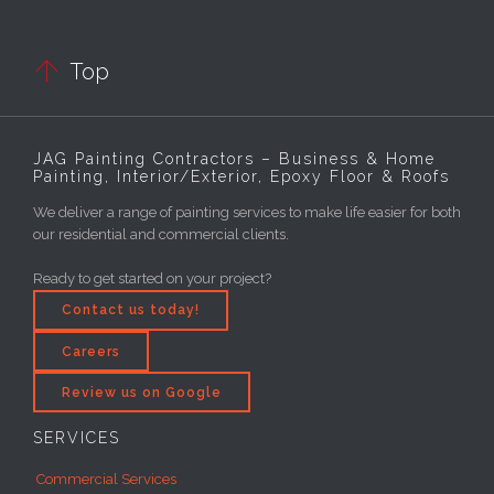

Top
JAG Painting Contractors – Business & Home
Painting, Interior/Exterior, Epoxy Floor & Roofs
We deliver a range of painting services to make life easier for both
our residential and commercial clients.
Ready to get started on your project?
Contact us today!
Careers
Review us on Google
SERVICES
Commercial Services