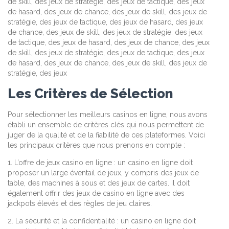
de skill, des jeux de stratégie, des jeux de tactique, des jeux
de hasard, des jeux de chance, des jeux de skill, des jeux de
stratégie, des jeux de tactique, des jeux de hasard, des jeux
de chance, des jeux de skill, des jeux de stratégie, des jeux
de tactique, des jeux de hasard, des jeux de chance, des jeux
de skill, des jeux de stratégie, des jeux de tactique, des jeux
de hasard, des jeux de chance, des jeux de skill, des jeux de
stratégie, des jeux
Les Critères de Sélection
Pour sélectionner les meilleurs casinos en ligne, nous avons
établi un ensemble de critères clés qui nous permettent de
juger de la qualité et de la fiabilité de ces plateformes. Voici
les principaux critères que nous prenons en compte :
1. L’offre de jeux casino en ligne : un casino en ligne doit
proposer un large éventail de jeux, y compris des jeux de
table, des machines à sous et des jeux de cartes. Il doit
également offrir des jeux de casino en ligne avec des
jackpots élevés et des règles de jeu claires.
2. La sécurité et la confidentialité : un casino en ligne doit