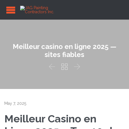
Meilleur casino en ligne 2025 —
sites fiables



May 7, 2025
Meilleur Casino en