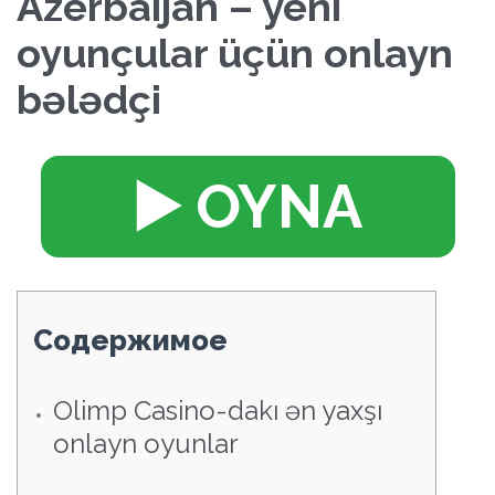
Azerbaijan – yeni
oyunçular üçün onlayn
bələdçi
▶️ OYNA
Содержимое
Olimp Casino-dakı ən yaxşı
onlayn oyunlar