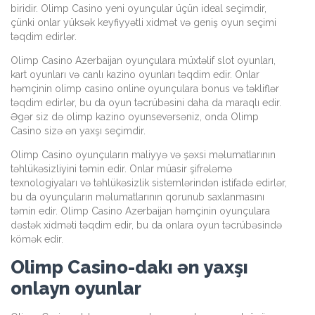
biridir. Olimp Casino yeni oyunçular üçün ideal seçimdir,
çünki onlar yüksək keyfiyyətli xidmət və geniş oyun seçimi
təqdim edirlər.
Olimp Casino Azerbaijan oyunçulara müxtəlif slot oyunları,
kart oyunları və canlı kazino oyunları təqdim edir. Onlar
həmçinin olimp casino online oyunçulara bonus və təkliflər
təqdim edirlər, bu da oyun təcrübəsini daha da maraqlı edir.
Əgər siz də olimp kazino oyunsevərsəniz, onda Olimp
Casino sizə ən yaxşı seçimdir.
Olimp Casino oyunçuların maliyyə və şəxsi məlumatlarının
təhlükəsizliyini təmin edir. Onlar müasir şifrələmə
texnologiyaları və təhlükəsizlik sistemlərindən istifadə edirlər,
bu da oyunçuların məlumatlarının qorunub saxlanmasını
təmin edir. Olimp Casino Azerbaijan həmçinin oyunçulara
dəstək xidməti təqdim edir, bu da onlara oyun təcrübəsində
kömək edir.
Olimp Casino-dakı ən yaxşı
onlayn oyunlar