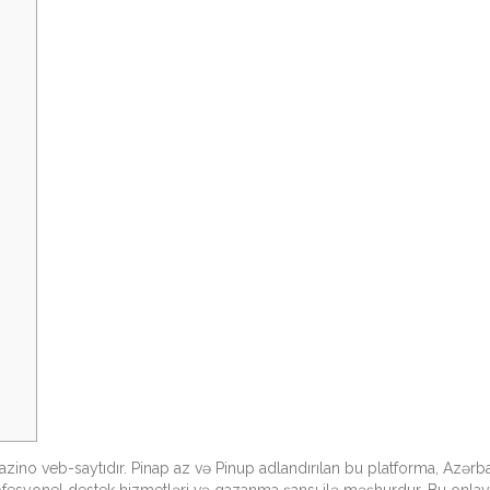
no veb-saytıdır. Pinap az və Pinup adlandırılan bu platforma, Azərbay
rofesyonel destek hizmetləri və qazanma şansı ilə məşhurdur. Bu onla