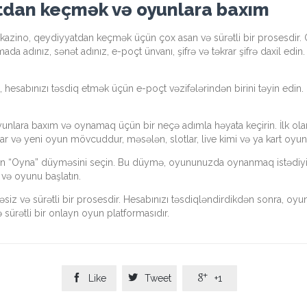
tdan keçmək və oyunlara baxım
kazino, qeydiyyatdan keçmək üçün çox asan və sürətli bir prosesdir
ada adınız, sənət adınız, e-poçt ünvanı, şifrə və təkrar şifrə daxil edi
hesabınızı təsdiq etmək üçün e-poçt vəzifələrindən birini təyin edin.
ara baxım və oynamaq üçün bir neçə adımla həyata keçirin. İlk olara
ar və yeni oyun mövcuddur, məsələn, slotlar, live kimi və ya kart oyunl
 “Oyna” düyməsini seçin. Bu düymə, oyununuzda oynanmaq istədiyini
və oyunu başlatın.
z və sürətli bir prosesdir. Hesabınızı təsdiqləndirdikdən sonra, oyunl
sürətli bir onlayn oyun platformasıdır.



Like
Tweet
+1