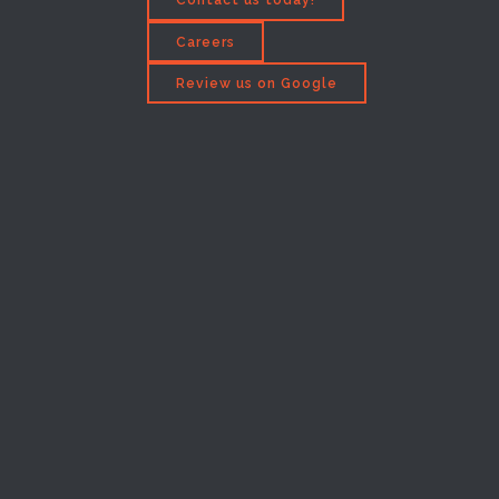
Contact us today!
Careers
Review us on Google