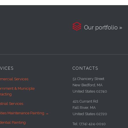

Our portfolio »
VICES
CONTACTS
51 Chancery Street
ercial Services
New Bedford, MA
rnment & Municiple
United States 02740
racting
421 Currant Rd
strial Services
Fall River, MA
lities Maintenance Painting →
United States 02720
dential Painting
Tel: (774) 424-0010