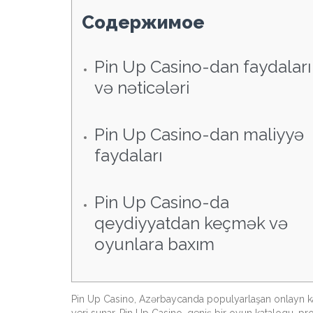
Содержимое
Pin Up Casino-dan faydaları
və nəticələri
Pin Up Casino-dan maliyyə
faydaları
Pin Up Casino-da
qeydiyyatdan keçmək və
oyunlara baxım
Pin Up Casino, Azərbaycanda populyarlaşan onlayn kazi
yeri sunar. Pin Up Casino, geniş bir oyun kataloqu, p