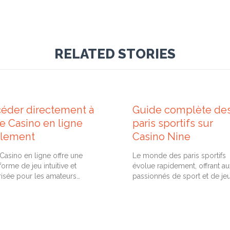
RELATED STORIES

Comments
0
RY 27, 2026
JANUARY 27, 2026
éder directement à
Guide complète de
e Casino en ligne
paris sportifs sur
ilement
Casino Nine
Casino en ligne offre une
Le monde des paris sportifs
forme de jeu intuitive et
évolue rapidement, offrant au
isée pour les amateurs…
passionnés de sport et de je