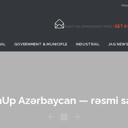
Mon 

GET A
WANT AN APPROXIMATE PRICE?
Skip
IAL
GOVERNMENT & MUNICIPLE
INDUSTRIAL
JAG NEWS
to
content
nUp Azərbaycan — rəsmi s


