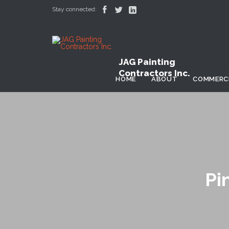



Stay connected:
JAG Painting
Contractors Inc.
HOME
ABOUT
COMMERC
Pi