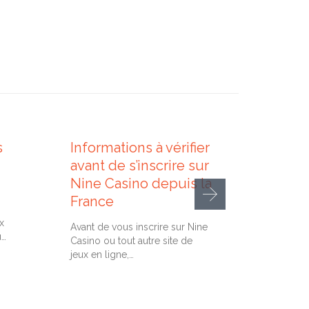

Comments

Comments
0
0
JANUARY 27, 2026
JANUARY 2
s
Informations à vérifier
Décou
avant de s’inscrire sur
casin
Nine Casino depuis la
sous 
France
jeux 
x
Avant de vous inscrire sur Nine
Les casi
u…
Casino ou tout autre site de
une vari
jeux en ligne,…
jeux pou
types…