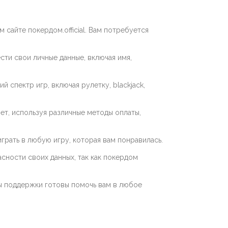
 сайте покердом.official. Вам потребуется
сти свои личные данные, включая имя,
 спектр игр, включая рулетку, blackjack,
ет, используя различные методы оплаты,
играть в любую игру, которая вам понравилась.
сности своих данных, так как покердом
ы поддержки готовы помочь вам в любое