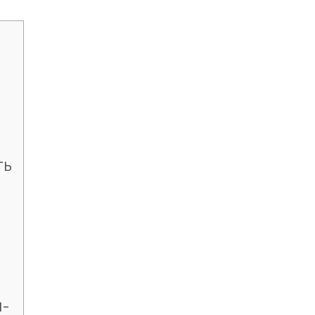
ть
н-