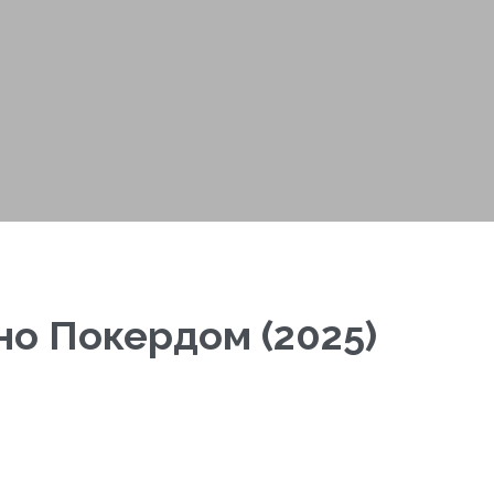
но Покердом (2025)