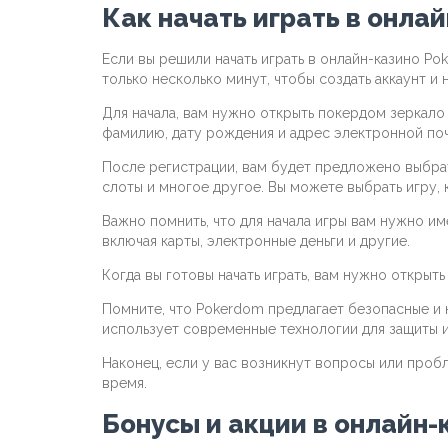
Как начать играть в онла
Если вы решили начать играть в онлайн-казино Po
только несколько минут, чтобы создать аккаунт и н
Для начала, вам нужно открыть покердом зеркало 
фамилию, дату рождения и адрес электронной поч
После регистрации, вам будет предложено выбрать
слоты и многое другое. Вы можете выбрать игру, к
Важно помнить, что для начала игры вам нужно им
включая карты, электронные деньги и другие.
Когда вы готовы начать играть, вам нужно открыть
Помните, что Pokerdom предлагает безопасные и 
использует современные технологии для защиты 
Наконец, если у вас возникнут вопросы или про
время.
Бонусы и акции в онлайн