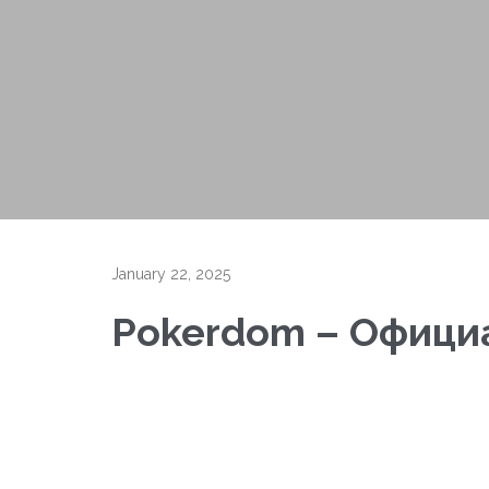
January 22, 2025
Pokerdom – Официа