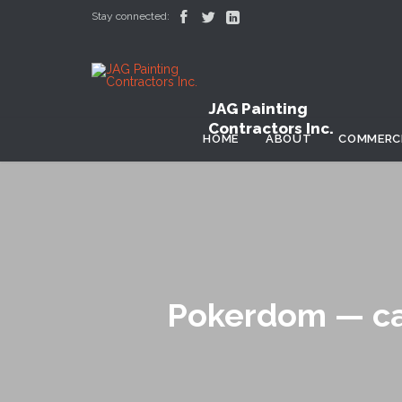



Stay connected:
JAG Painting
Contractors Inc.
HOME
ABOUT
COMMERC
Pokerdom — са