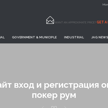
Mon 

GET A
WANT AN APPROXIMATE PRICE?
Skip
IAL
GOVERNMENT & MUNICIPLE
INDUSTRIAL
JAG NEWS
to
content
йт вход и регистрация о
покер рум