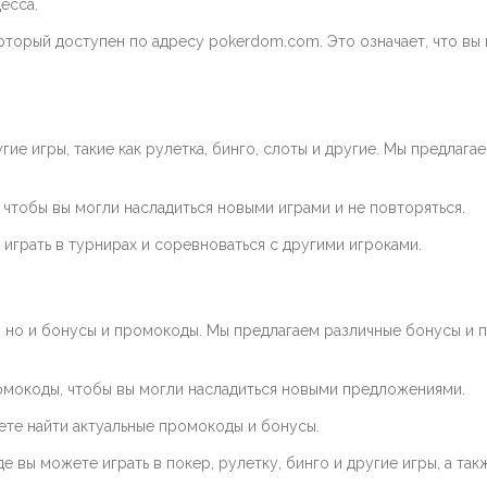
есса.
оторый доступен по адресу pokerdom.com. Это означает, что вы 
гие игры, такие как рулетка, бинго, слоты и другие. Мы предлага
 чтобы вы могли насладиться новыми играми и не повторяться.
е играть в турнирах и соревноваться с другими игроками.
, но и бонусы и промокоды. Мы предлагаем различные бонусы и п
омокоды, чтобы вы могли насладиться новыми предложениями.
жете найти актуальные промокоды и бонусы.
де вы можете играть в покер, рулетку, бинго и другие игры, а т