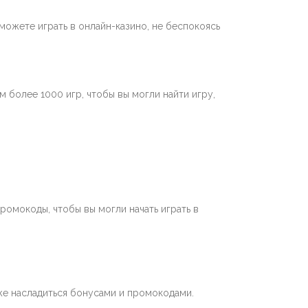
можете играть в онлайн-казино, не беспокоясь
ем более 1000 игр, чтобы вы могли найти игру,
ромокоды, чтобы вы могли начать играть в
акже насладиться бонусами и промокодами.