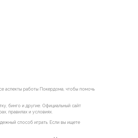
все аспекты работы Покердома, чтобы помочь
ку, бинго и другие. Официальный сайт
ах, правилах и условиях.
адежный способ играть. Если вы ищете