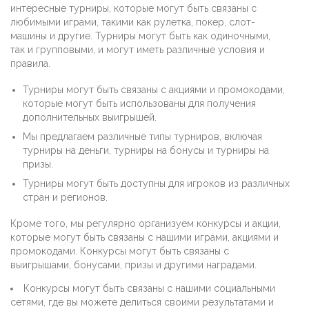
интересные турниры, которые могут быть связаны с
любимыми играми, такими как рулетка, покер, слот-
машины и другие. Турниры могут быть как одиночными,
так и групповыми, и могут иметь различные условия и
правила.
Турниры могут быть связаны с акциями и промокодами,
которые могут быть использованы для получения
дополнительных выигрышей.
Мы предлагаем различные типы турниров, включая
турниры на деньги, турниры на бонусы и турниры на
призы.
Турниры могут быть доступны для игроков из различных
стран и регионов.
Кроме того, мы регулярно организуем конкурсы и акции,
которые могут быть связаны с нашими играми, акциями и
промокодами. Конкурсы могут быть связаны с
выигрышами, бонусами, призы и другими наградами.
Конкурсы могут быть связаны с нашими социальными
сетями, где вы можете делиться своими результатами и