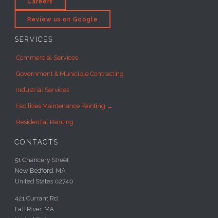
Careers
Review us on Google
SERVICES
Commercial Services
Government & Municiple Contracting
Industrial Services
Facilities Maintenance Painting →
Residential Painting
CONTACTS
51 Chancery Street
New Bedford, MA
United States 02740
421 Currant Rd
Fall River, MA