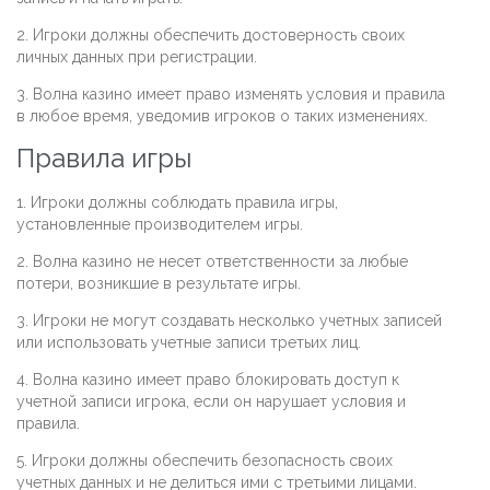
2. Игроки должны обеспечить достоверность своих
личных данных при регистрации.
3. Волна казино имеет право изменять условия и правила
в любое время, уведомив игроков о таких изменениях.
Правила игры
1. Игроки должны соблюдать правила игры,
установленные производителем игры.
2. Волна казино не несет ответственности за любые
потери, возникшие в результате игры.
3. Игроки не могут создавать несколько учетных записей
или использовать учетные записи третьих лиц.
4. Волна казино имеет право блокировать доступ к
учетной записи игрока, если он нарушает условия и
правила.
5. Игроки должны обеспечить безопасность своих
учетных данных и не делиться ими с третьими лицами.