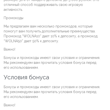
отличный способ поддерживать свою игровую
активность.
Промокоды
Мы предлагаем вам несколько промокодов, которые
помогут вам получить дополнительные преимущества.
Промокод “WOLNA10” дает 10% к депозиту, а промокод
“WOLNA50” дает 50% к депозиту.
Важно!
Бонусы и промокоды имеют свои условия и ограничения.
Мы рекомендуем вам прочитать условия бонуса перед
его использованием.
Условия бонуса
Бонусы и промокоды имеют свои условия и ограничения.
Мы рекомендуем вам прочитать условия бонуса перед
его использованием.
Важно!