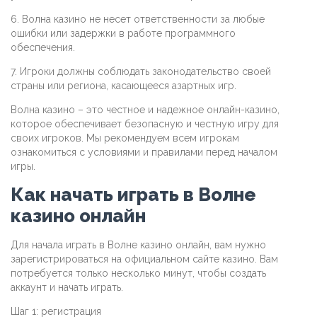
6. Волна казино не несет ответственности за любые
ошибки или задержки в работе программного
обеспечения.
7. Игроки должны соблюдать законодательство своей
страны или региона, касающееся азартных игр.
Волна казино – это честное и надежное онлайн-казино,
которое обеспечивает безопасную и честную игру для
своих игроков. Мы рекомендуем всем игрокам
ознакомиться с условиями и правилами перед началом
игры.
Как начать играть в Волне
казино онлайн
Для начала играть в Волне казино онлайн, вам нужно
зарегистрироваться на официальном сайте казино. Вам
потребуется только несколько минут, чтобы создать
аккаунт и начать играть.
Шаг 1: регистрация