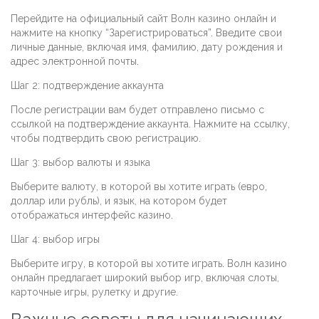
Перейдите на официальный сайт Волн казино онлайн и
нажмите на кнопку “Зарегистрироваться”. Введите свои
личные данные, включая имя, фамилию, дату рождения и
адрес электронной почты.
Шаг 2: подтверждение аккаунта
После регистрации вам будет отправлено письмо с
ссылкой на подтверждение аккаунта. Нажмите на ссылку,
чтобы подтвердить свою регистрацию.
Шаг 3: выбор валюты и языка
Выберите валюту, в которой вы хотите играть (евро,
доллар или рубль), и язык, на котором будет
отображаться интерфейс казино.
Шаг 4: выбор игры
Выберите игру, в которой вы хотите играть. Волн казино
онлайн предлагает широкий выбор игр, включая слоты,
карточные игры, рулетку и другие.