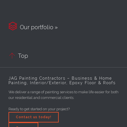

Our portfolio »

Top
JAG Painting Contractors – Business & Home
Painting, Interior/Exterior, Epoxy Floor & Roofs
We deliver a range of painting services to make life easier for both
our residential and commercial clients.
Ready to get started on your project?
Contact us today!