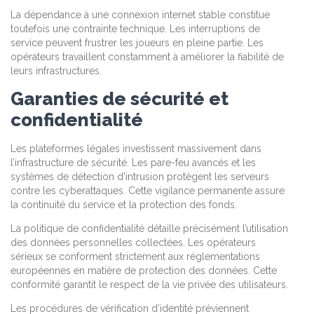
La dépendance à une connexion internet stable constitue
toutefois une contrainte technique. Les interruptions de
service peuvent frustrer les joueurs en pleine partie. Les
opérateurs travaillent constamment à améliorer la fiabilité de
leurs infrastructures.
Garanties de sécurité et
confidentialité
Les plateformes légales investissent massivement dans
l’infrastructure de sécurité. Les pare-feu avancés et les
systèmes de détection d’intrusion protègent les serveurs
contre les cyberattaques. Cette vigilance permanente assure
la continuité du service et la protection des fonds.
La politique de confidentialité détaille précisément l’utilisation
des données personnelles collectées. Les opérateurs
sérieux se conforment strictement aux réglementations
européennes en matière de protection des données. Cette
conformité garantit le respect de la vie privée des utilisateurs.
Les procédures de vérification d’identité préviennent