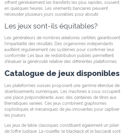
offrent généralement les transferts les plus rapides, souvent
en quelques heures. Les virements bancaires peuvent
nécessiter plusieurs jours ouvrables pour aboutir.
Les jeux sont-ils équitables?
Les générateurs de nombres aléatoires certifiés garantissent
l’impartialité des résultats. Des organismes indépendants
auditent régulièrement ces systèmes pour confirmer leur
conformité. Les taux de redistribution publiés permettent
d’évaluer la générosité relative des différentes plateformes.
Catalogue de jeux disponibles
Les plateformes suisses proposent une gamme étendue de
divertissements numériques. Les machines à sous occupent
une place prépondérante, avec des centaines de titres aux
thématiques variées. Ces jeux combinent graphismes
sophistiqués et mécaniques de jeu innovantes pour captiver
les joueurs.
Les jeux de table classiques constituent également un pilier
de l’offre ludique. La roulette, le blackjack et le baccarat sont