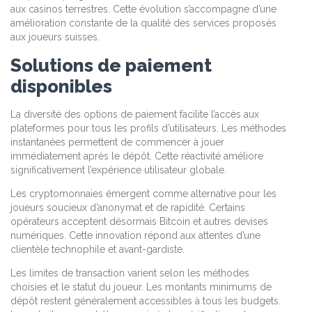
aux casinos terrestres. Cette évolution s’accompagne d’une
amélioration constante de la qualité des services proposés
aux joueurs suisses.
Solutions de paiement
disponibles
La diversité des options de paiement facilite l’accès aux
plateformes pour tous les profils d’utilisateurs. Les méthodes
instantanées permettent de commencer à jouer
immédiatement après le dépôt. Cette réactivité améliore
significativement l’expérience utilisateur globale.
Les cryptomonnaies émergent comme alternative pour les
joueurs soucieux d’anonymat et de rapidité. Certains
opérateurs acceptent désormais Bitcoin et autres devises
numériques. Cette innovation répond aux attentes d’une
clientèle technophile et avant-gardiste.
Les limites de transaction varient selon les méthodes
choisies et le statut du joueur. Les montants minimums de
dépôt restent généralement accessibles à tous les budgets.