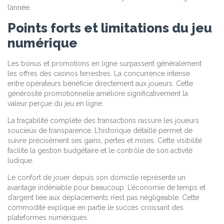
l’année.
Points forts et limitations du jeu
numérique
Les bonus et promotions en ligne surpassent généralement
les offres des casinos terrestres. La concurrence intense
entre opérateurs bénéficie directement aux joueurs. Cette
générosité promotionnelle améliore significativement la
valeur perçue du jeu en ligne.
La traçabilité complète des transactions rassure les joueurs
soucieux de transparence. L’historique détaillé permet de
suivre précisément ses gains, pertes et mises. Cette visibilité
facilite la gestion budgétaire et le contrôle de son activité
ludique.
Le confort de jouer depuis son domicile représente un
avantage indéniable pour beaucoup. L’économie de temps et
d’argent liée aux déplacements n’est pas négligeable. Cette
commodité explique en partie le succès croissant des
plateformes numériques.