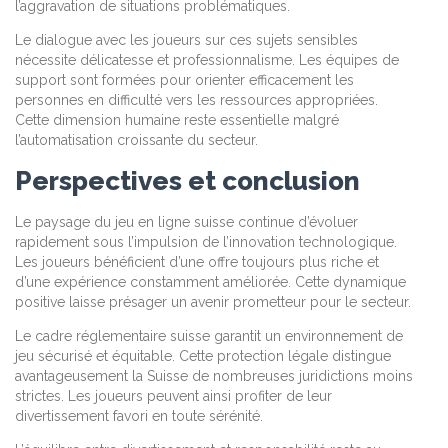
l’aggravation de situations problématiques.
Le dialogue avec les joueurs sur ces sujets sensibles
nécessite délicatesse et professionnalisme. Les équipes de
support sont formées pour orienter efficacement les
personnes en difficulté vers les ressources appropriées.
Cette dimension humaine reste essentielle malgré
l’automatisation croissante du secteur.
Perspectives et conclusion
Le paysage du jeu en ligne suisse continue d’évoluer
rapidement sous l’impulsion de l’innovation technologique.
Les joueurs bénéficient d’une offre toujours plus riche et
d’une expérience constamment améliorée. Cette dynamique
positive laisse présager un avenir prometteur pour le secteur.
Le cadre réglementaire suisse garantit un environnement de
jeu sécurisé et équitable. Cette protection légale distingue
avantageusement la Suisse de nombreuses juridictions moins
strictes. Les joueurs peuvent ainsi profiter de leur
divertissement favori en toute sérénité.