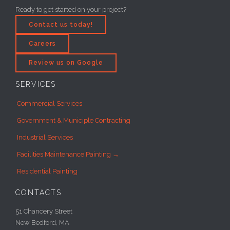
Ready to get started on your project?
Contact us today!
Careers
Review us on Google
SERVICES
Commercial Services
Government & Municiple Contracting
Industrial Services
Facilities Maintenance Painting →
Residential Painting
CONTACTS
51 Chancery Street
New Bedford, MA