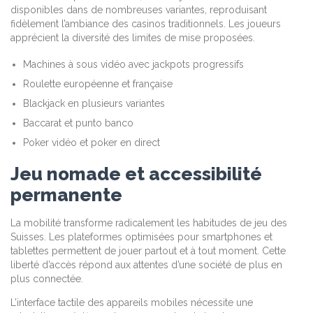
disponibles dans de nombreuses variantes, reproduisant
fidèlement l’ambiance des casinos traditionnels. Les joueurs
apprécient la diversité des limites de mise proposées.
Machines à sous vidéo avec jackpots progressifs
Roulette européenne et française
Blackjack en plusieurs variantes
Baccarat et punto banco
Poker vidéo et poker en direct
Jeu nomade et accessibilité
permanente
La mobilité transforme radicalement les habitudes de jeu des
Suisses. Les plateformes optimisées pour smartphones et
tablettes permettent de jouer partout et à tout moment. Cette
liberté d’accès répond aux attentes d’une société de plus en
plus connectée.
L’interface tactile des appareils mobiles nécessite une