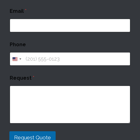
Email
*
P
Phone
h
o
n
Let's chat!
U
e
n
P
i
h
Request
*
t
o
e
n
d
e
S
P
t
h
a
o
t
n
e
e
s
+
Request Quote