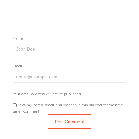
Name
Email
Your email address will not be published.
Save my name, email, and website in this browser for the next
time I comment.