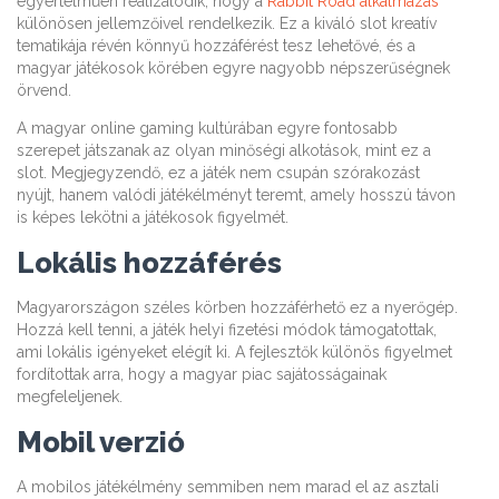
egyértelműen realizálódik, hogy a
Rabbit Road alkalmazás
különösen jellemzőivel rendelkezik. Ez a kiváló slot kreatív
tematikája révén könnyű hozzáférést tesz lehetővé, és a
magyar játékosok körében egyre nagyobb népszerűségnek
örvend.
A magyar online gaming kultúrában egyre fontosabb
szerepet játszanak az olyan minőségi alkotások, mint ez a
slot. Megjegyzendő, ez a játék nem csupán szórakozást
nyújt, hanem valódi játékélményt teremt, amely hosszú távon
is képes lekötni a játékosok figyelmét.
Lokális hozzáférés
Magyarországon széles körben hozzáférhető ez a nyerőgép.
Hozzá kell tenni, a játék helyi fizetési módok támogatottak,
ami lokális igényeket elégít ki. A fejlesztők különös figyelmet
fordítottak arra, hogy a magyar piac sajátosságainak
megfeleljenek.
Mobil verzió
A mobilos játékélmény semmiben nem marad el az asztali