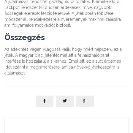
A jutalmazási rendszer gazdag és változatos. Kiemelendő, a
Jackpot rendszer különösen érdekesek, mivel nagyobb
összegek elérését teszik lehetővé. A játék során többféle
módszer áll rendelkezésre a nyeremények maximalizálására,
ami folyamatos motivációt biztosít.
Összegzés
Az áttekintés végén világossá válik, hogy miért népszerű ez a
játék. A magyar piaci jelenlét mellett a felhasználóbarát
interfész is hozzájárul a sikerhez. Emellett, ez a slot érdemes
időt szánni a megismerésére, amit a növekvő játékosszám is
alátámaszt.


